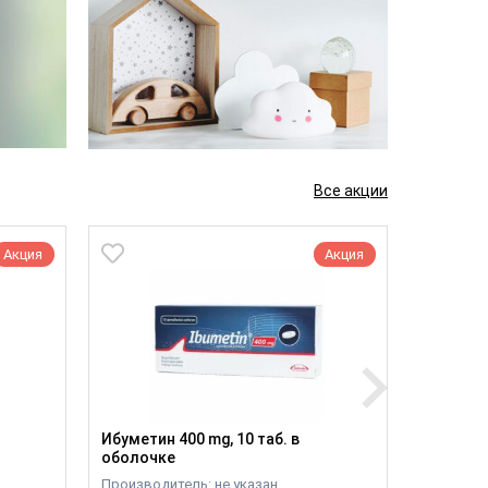
Все акции
Акция
Акция
Ибуметин 400 mg, 10 таб. в
Укропна
оболочке
болей ж
Производитель: не указан
Производ