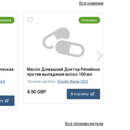
Все новинки
овинка
Новинка
ческая
Масло Домашний Доктор Репейное
112 Кре
против выпадения волос 100 мл
Пантено
skā
Производитель:
Эльфа Фарм ООО
Производ
4.50 GBP
3.50 GB
В корзину
ну
Все производители