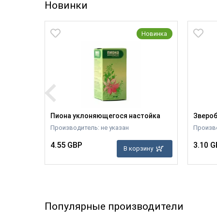
Новинки
Новинка
Новинка
ы 400мг
Пиона уклоняющегося настойка
Зверобо
Производитель: не указан
Произво
4.55 GBP
3.10 G
В корзину
зину
Популярные производители