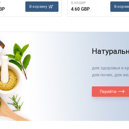
P
5.10 GBP
В корзину
В корзи
BP
4.60 GBP
Натуральн
для здоровья и кр
для почек, для же
Перейти