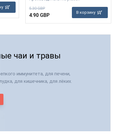
ну
5.30 GBP
6.90 GBP
В корзину
4.90 GBP
6.40 GB
ые чаи и травы
епкого иммунитета, для печени,
лудка, для кишечника, для лёких.