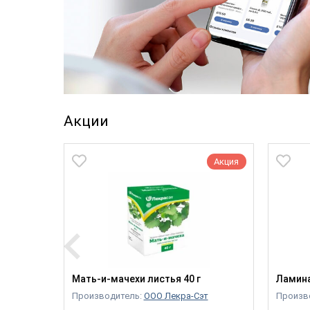
Акции
Акция
Акция
ногтей
Мать-и-мачехи листья 40 г
Ламина
Производитель:
ООО Лекра-Сэт
Произв