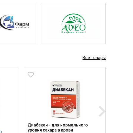
Все товары
Диабекан - для нормального
Твердое 
уровня сахара в крови
О
Производ