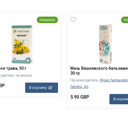
Новинка
Н
я трава, 50 г
Мазь Вишневского бальзами
30 гр
дитель: не указан
Производитель:
Rīgas farmaceiti
BP
fabrika, AS
В корзину
5.90 GBP
В корзи