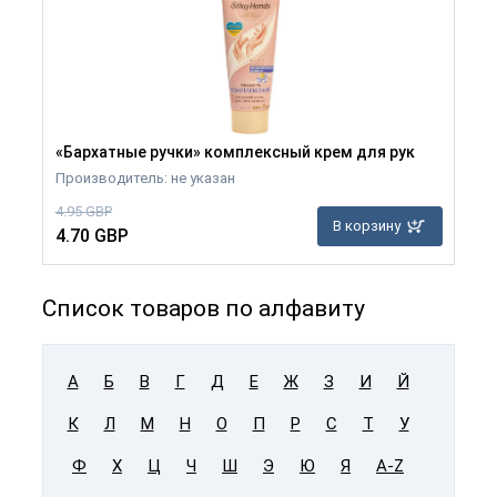
«Бархатные ручки» комплексный крем для рук
Производитель: не указан
4.95 GBP
В корзину
4.70 GBP
Список товаров по алфавиту
А
Б
В
Г
Д
Е
Ж
З
И
Й
К
Л
М
Н
О
П
Р
С
Т
У
Ф
Х
Ц
Ч
Ш
Э
Ю
Я
A-Z