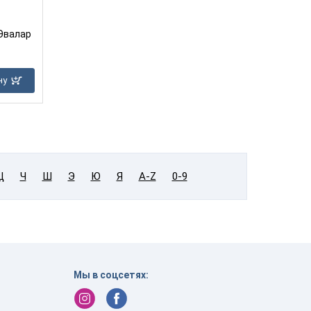
 Эвалар
ну
Ц
Ч
Ш
Э
Ю
Я
A-Z
0-9
Мы в соцсетях: