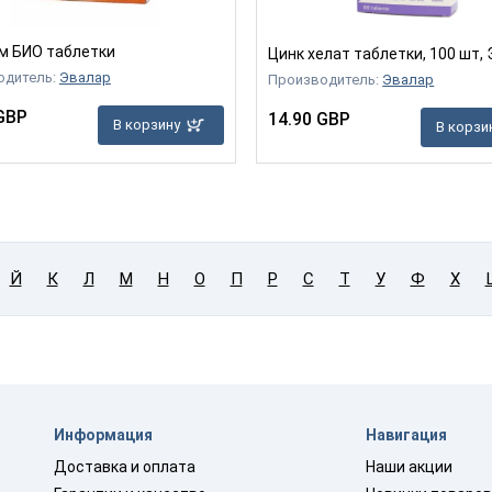
м БИО таблетки
Цинк хелат таблетки, 100 шт,
одитель:
Эвалар
Производитель:
Эвалар
GBP
14.90 GBP
В корзину
В корзи
Й
К
Л
М
Н
О
П
Р
С
Т
У
Ф
Х
Информация
Навигация
Доставка и оплата
Наши акции