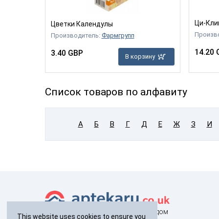
Ци-Кли
Цветки Календулы
Произв
Производитель:
Фармгрупп
14.20 
3.40 GBP
В корзину
Список товаров по алфавиту
А
Б
В
Г
Д
Е
Ж
З
И
здоровье с доставкой на дом
This website uses cookies to ensure you