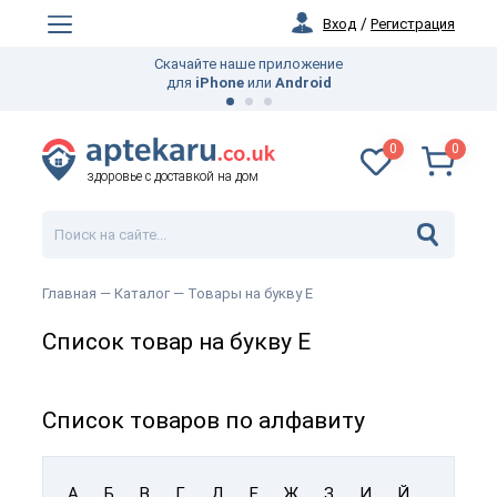
Вход
/
Регистрация
Скачайте наше приложение
для
iPhone
или
Android
0
0
здоровье с доставкой на дом
Главная
— Каталог —
Товары на букву Е
Список товар на букву Е
Список товаров по алфавиту
А
Б
В
Г
Д
Е
Ж
З
И
Й