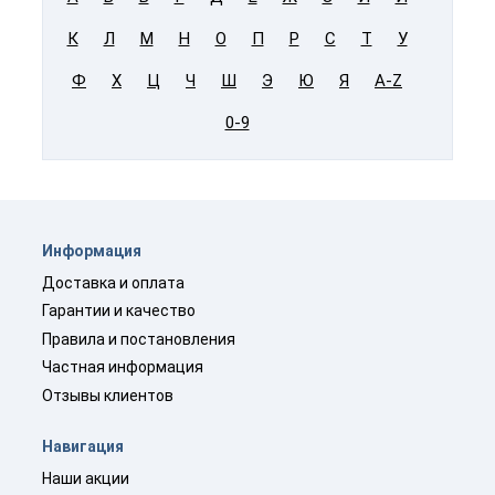
К
Л
М
Н
О
П
Р
С
Т
У
Ф
Х
Ц
Ч
Ш
Э
Ю
Я
A-Z
0-9
Информация
Доставка и оплата
Гарантии и качество
Правила и постановления
Частная информация
Отзывы клиентов
Навигация
Наши акции