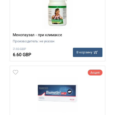
Менопаузал - при климаксе
Производитель: не указан
7.10 GBP
В корзину
6.60 GBP
Акция