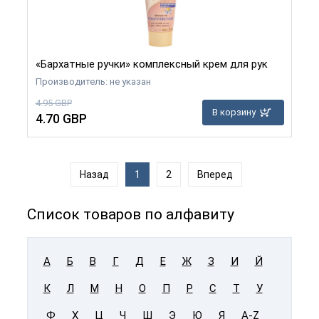
«Бархатные ручки» комплексный крем для рук
Производитель: не указан
4.95 GBP
В корзину
4.70 GBP
Назад
1
2
Вперед
Список товаров по алфавиту
А
Б
В
Г
Д
Е
Ж
З
И
Й
К
Л
М
Н
О
П
Р
С
Т
У
Ф
Х
Ц
Ч
Ш
Э
Ю
Я
A-Z