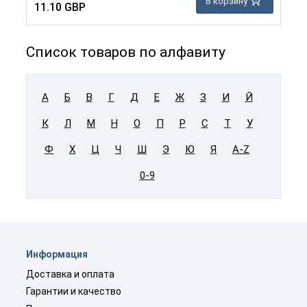
В корзину
11.10 GBP
Список товаров по алфавиту
А
Б
В
Г
Д
Е
Ж
З
И
Й
К
Л
М
Н
О
П
Р
С
Т
У
Ф
Х
Ц
Ч
Ш
Э
Ю
Я
A-Z
0-9
Информация
Доставка и оплата
Гарантии и качество