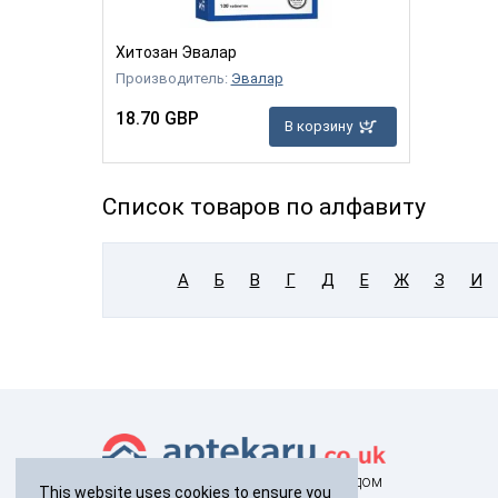
Хитозан Эвалар
Производитель:
Эвалар
18.70 GBP
В корзину
Список товаров по алфавиту
А
Б
В
Г
Д
Е
Ж
З
И
здоровье с доставкой на дом
This website uses cookies to ensure you