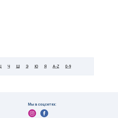
Ц
Ч
Ш
Э
Ю
Я
A-Z
0-9
Мы в соцсетях: