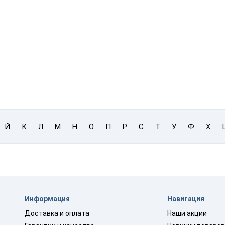
Й
К
Л
М
Н
О
П
Р
С
Т
У
Ф
Х
Информация
Навигация
Доставка и оплата
Наши акции