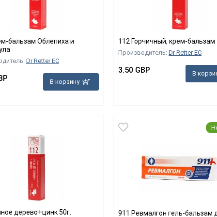
ем-бальзам Облепиха и
112 Горчичный, крем-бальзам
ула
Производитель:
Dr Retter EC
одитель:
Dr Retter EC
3.50 GBP
В корзи
BP
В корзину
Н
йное дерево+цинк 50г.
911 Ревмалгон гель-бальзам 