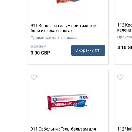
112 Кр
911 Венолгон гель – при тяжести,
календ
боли и отеках в ногах
Произв
Производитель: не указан
5.60 GBP
4.10 G
В корзину
3.00 GBP
911 Сабельник Гель-бальзам для
112 Ча