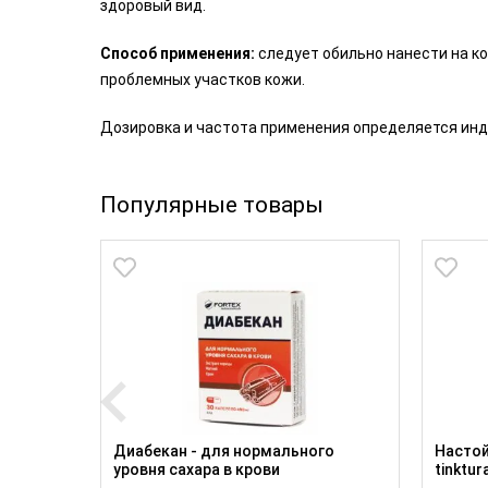
здоровый вид.
Способ применения:
следует обильно нанести на к
проблемных участков кожи.
Дозировка и частота применения определяется инд
Популярные товары
а
Диабекан - для нормального
Настой
уровня сахара в крови
tinktur
ЗАО