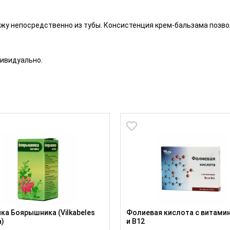
ожу непосредственно из тубы. Консистенция крем-бальзама позво
ивидуально.
ка Боярышника (Vilkabeles
Фолиевая кислота с витами
a)
и B12