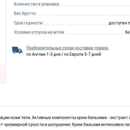
Количество в упаковке:
Вес брутто:
Срок годности:
доступен п
Условия отпуска из аптек:
бе
Приблизительные сроки доставки товара.
по Англии 1-3 дня / по Европе 5-7 дней
ции кожи тела. Активные компоненты крем-бальзама - экстракт а
от чрезмерной сухости и шелушения. Крем-бальзам интенсивно пи