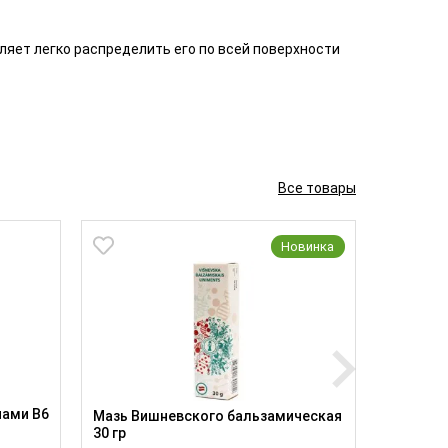
ляет легко распределить его по всей поверхности
Все товары
Новинка
нами B6
Спасател
Мазь Вишневского бальзамическая
30 гр
Производ