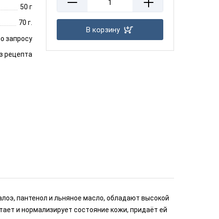
50 г
70 г.
В корзину
о запросу
з рецепта
лоэ, пантенол и льняное масло, обладают высокой
тает и нормализирует состояние кожи, придаёт ей