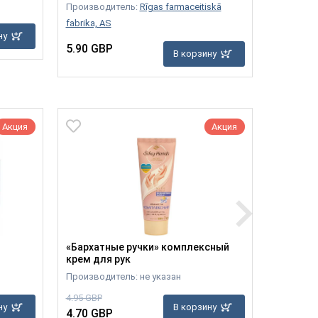
Производитель:
Rīgas farmaceitiskā
6.90 GB
fabrika, AS
ну
5.90 GBP
В корзину
Акция
Акция
«Бархатные ручки» комплексный
Укропна
крем для рук
болей ж
Производитель: не указан
Производ
4.95 GBP
6.90 GBP
ну
В корзину
4.70 GBP
6.40 GB