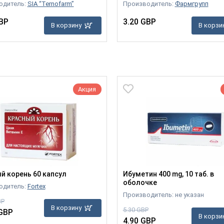
одитель:
SIA “Ternofarm”
Производитель:
Фармгрупп
BP
3.20 GBP
В корзину
В корзи
Акция
й корень 60 капсул
Ибуметин 400 mg, 10 таб. в
оболочке
одитель:
Fortex
Производитель: не указан
BP
В корзину
5.30 GBP
 GBP
В корзи
4.90 GBP