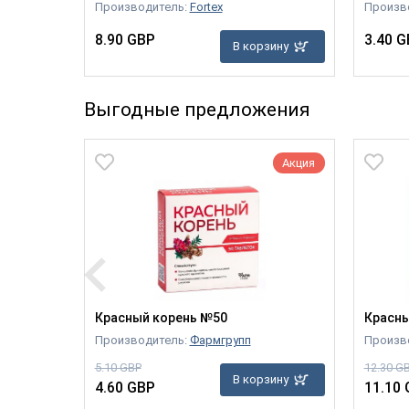
Производитель:
Fortex
Произв
зину
8.90 GBP
3.40 G
В корзину
Выгодные предложения
Акция
Акция
ста
Красный корень №50
Красны
Производитель:
Фармгрупп
Произв
5.10 GBP
12.30 G
зину
В корзину
4.60 GBP
11.10