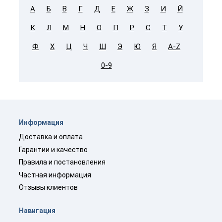
А
Б
В
Г
Д
Е
Ж
З
И
Й
К
Л
М
Н
О
П
Р
С
Т
У
Ф
Х
Ц
Ч
Ш
Э
Ю
Я
A-Z
0-9
Информация
Доставка и оплата
Гарантии и качество
Правила и постановления
Частная информация
Отзывы клиентов
Навигация