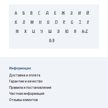
А
Б
В
Г
Д
Е
Ж
З
И
Й
К
Л
М
Н
О
П
Р
С
Т
У
Ф
Х
Ц
Ч
Ш
Э
Ю
Я
A-Z
0-9
Информация
Доставка и оплата
Гарантии и качество
Правила и постановления
Частная информация
Отзывы клиентов