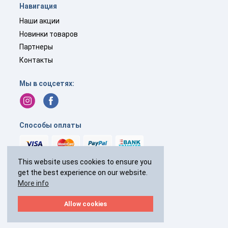
Навигация
Наши акции
Новинки товаров
Партнеры
Контакты
Мы в соцсетях:
Способы оплаты
This website uses cookies to ensure you
get the best experience on our website.
+44(0)
238 040 7287
More info
с 9:00 до 19:00 без выходных
Allow cookies
2026 © Все права защищены