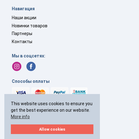
Навигация
Наши акции
Новинки товаров
Партнеры
Контакты
Мы в соцсетях:
Способы оплаты
This website uses cookies to ensure you
get the best experience on our website.
+44(0)
238 040 7287
More info
с 9:00 до 19:00 без выходных
Allow cookies
2026 © Все права защищены