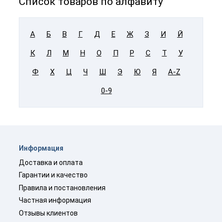
Список товаров по алфавиту
А
Б
В
Г
Д
Е
Ж
З
И
Й
К
Л
М
Н
О
П
Р
С
Т
У
Ф
Х
Ц
Ч
Ш
Э
Ю
Я
A-Z
0-9
Информация
Доставка и оплата
Гарантии и качество
Правила и постановления
Частная информация
Отзывы клиентов