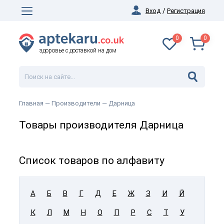
Вход
/
Регистрация
0
0
здоровье с доставкой на дом
Главная
— Производители —
Дарница
Товары производителя Дарница
Список товаров по алфавиту
А
Б
В
Г
Д
Е
Ж
З
И
Й
К
Л
М
Н
О
П
Р
С
Т
У