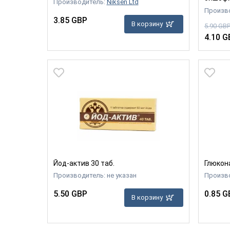
Производитель:
Niksen Ltd
Произв
3.85 GBP
В корзину
5.90 GB
4.10 G
Йод-актив 30 таб.
Глюкона
Производитель: не указан
Произв
5.50 GBP
0.85 G
В корзину