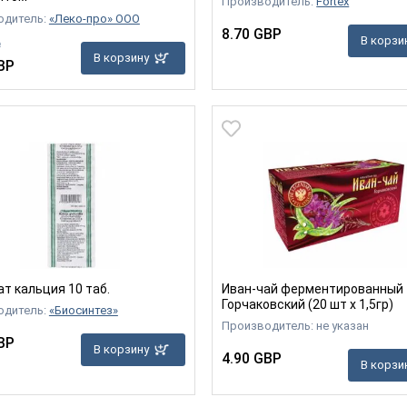
Производитель:
Fortex
одитель:
«Леко-про» ООО
8.70 GBP
В корзи
P
В корзину
BP
т кальция 10 таб.
Иван-чай ферментированный
Горчаковский (20 шт х 1,5гр)
одитель:
«Биосинтез»
Производитель: не указан
BP
В корзину
4.90 GBP
В корзи