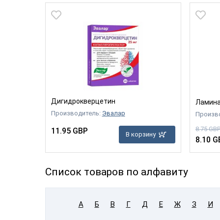
Дигидрокверцетин
Ламина
Производитель:
Эвалар
Произв
8.75 GB
11.95 GBP
В корзину
8.10 G
Список товаров по алфавиту
А
Б
В
Г
Д
Е
Ж
З
И