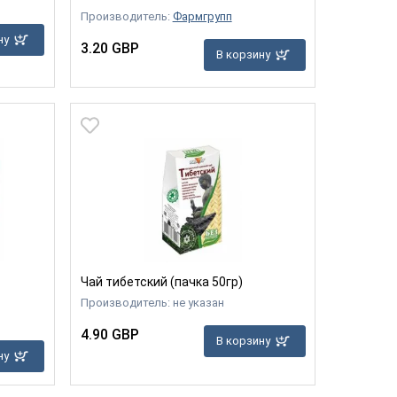
Производитель:
Фармгрупп
ну
3.20 GBP
В корзину
Чай тибетский (пачка 50гр)
Производитель: не указан
4.90 GBP
В корзину
ну