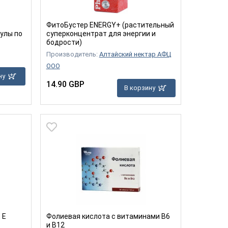
я
ФитоБустер ENERGY+ (растительный
улы по
суперконцентрат для энергии и
бодрости)
Производитель:
Алтайский нектар АФЦ
ООО
ну
14.90 GBP
В корзину
 E
Фолиевая кислота с витаминами B6
и B12