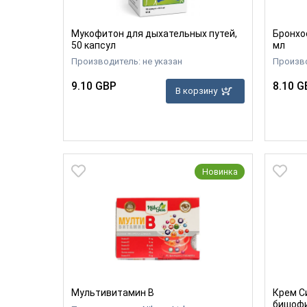
Мукофитон для дыхательных путей,
Бронхо
50 капсул
мл
Производитель: не указан
Произв
9.10 GBP
8.10 G
В корзину
Новинка
Мультивитамин B
Крем С
бишоф