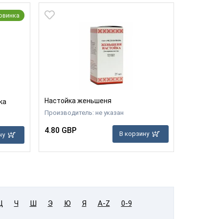
овинка
Настойка женьшеня
ка
Производитель: не указан
4.80 GBP
В корзину
ну
Ц
Ч
Ш
Э
Ю
Я
A-Z
0-9