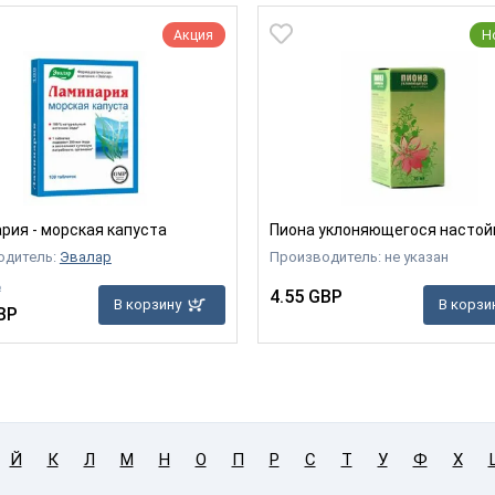
Акция
Н
рия - морская капуста
Пиона уклоняющегося настой
одитель:
Эвалар
Производитель: не указан
P
4.55 GBP
В корзину
В корзи
BP
Й
К
Л
М
Н
О
П
Р
С
Т
У
Ф
Х