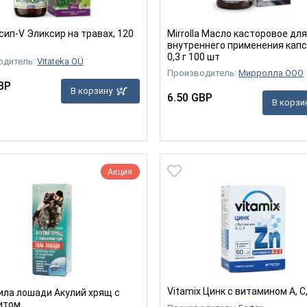
сип-V Эликсир на травах, 120
Mirrolla Масло касторовое дл
внутреннего применения капс
0,3 г 100 шт
одитель:
Vitateka OÜ
Производитель:
Мирролла ООО
BP
В корзину
6.50 GBP
В корзи
Акция
Vitamix Цинк с витамином A, C,
ила лошади Акулий хрящ с
итом