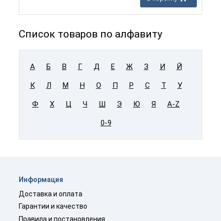
Список товаров по алфавиту
А
Б
В
Г
Д
Е
Ж
З
И
Й
К
Л
М
Н
О
П
Р
С
Т
У
Ф
Х
Ц
Ч
Ш
Э
Ю
Я
A-Z
0-9
Информация
Доставка и оплата
Гарантии и качество
Правила и постановления