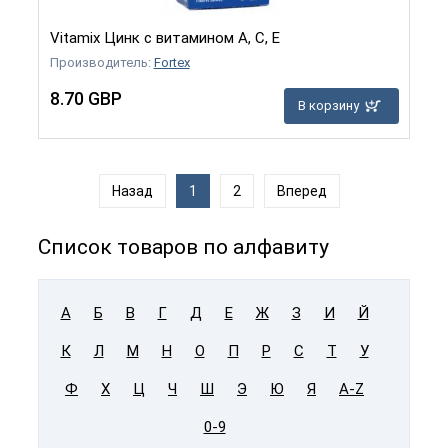
Vitamix Цинк с витамином A, C, E
Производитель:
Fortex
8.70 GBP
В корзину
Назад
1
2
Вперед
Список товаров по алфавиту
А
Б
В
Г
Д
Е
Ж
З
И
Й
К
Л
М
Н
О
П
Р
С
Т
У
Ф
Х
Ц
Ч
Ш
Э
Ю
Я
A-Z
0-9