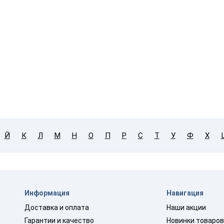
Й
К
Л
М
Н
О
П
Р
С
Т
У
Ф
Х
Информация
Навигация
Доставка и оплата
Наши акции
Гарантии и качество
Новинки товаро