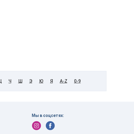
Ц
Ч
Ш
Э
Ю
Я
A-Z
0-9
Мы в соцсетях:
в