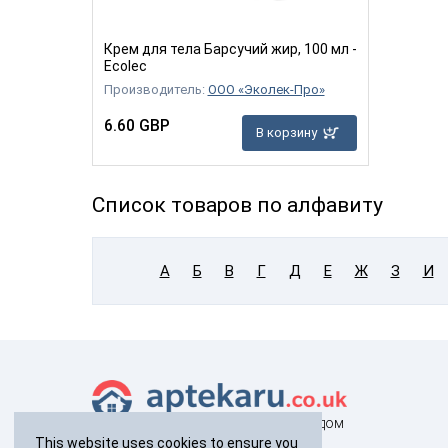
Крем для тела Барсучий жир, 100 мл -
Ecolec
Производитель:
ООО «Эколек-Про»
6.60 GBP
В корзину
Список товаров по алфавиту
А
Б
В
Г
Д
Е
Ж
З
И
здоровье с доставкой на дом
This website uses cookies to ensure you