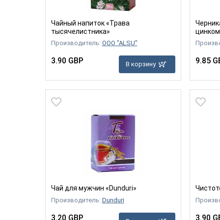
Чайный напиток «Трава
Черник
тысячелистника»
цинком
Производитель:
OOO "ALSU"
Произв
3.90 GBP
9.85 G
В корзину
Чай для мужчин «Dunduri»
Чистот
Производитель:
Dunduri
Произв
3.20 GBP
3.90 G