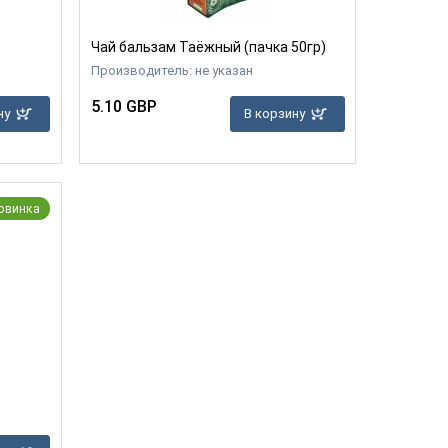
Чай бальзам Таëжный (пачка 50гр)
Производитель: не указан
5.10 GBP
ну
В корзину
овинка