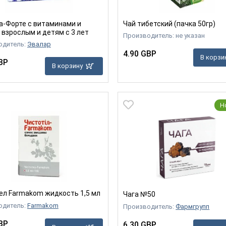
а-Форте с витаминами и
Чай тибетский (пачка 50гр)
 взрослым и детям с 3 лет
Производитель: не указан
одитель:
Эвалар
4.90 GBP
В корзи
BP
В корзину
Н
ел Farmakom жидкость 1,5 мл
Чага №50
одитель:
Farmakom
Производитель:
Фармгрупп
BP
6.30 GBP