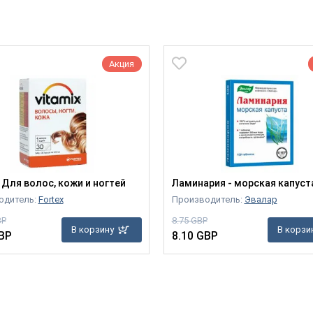
Акция
x Для волос, кожи и ногтей
Ламинария - морская капуст
одитель:
Fortex
Производитель:
Эвалар
BP
8.75 GBP
В корзину
В корзи
BP
8.10 GBP