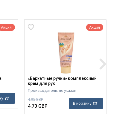
Акция
Акция
а
«Бархатные ручки» комплексный
Менопау
крем для рук
Производ
Производитель: не указан
7.10 GBP
ну
4.95 GBP
6.60 GB
В корзину
4.70 GBP