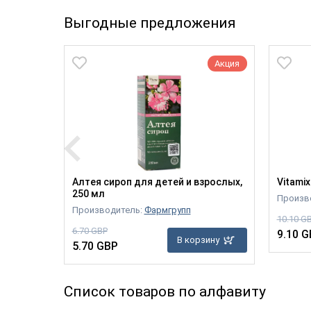
Выгодные предложения
Акция
Акция
Алтея сироп для детей и взрослых,
Vitami
250 мл
Произв
Производитель:
Фармгрупп
10.10 G
6.70 GBP
9.10 G
зину
В корзину
5.70 GBP
Список товаров по алфавиту