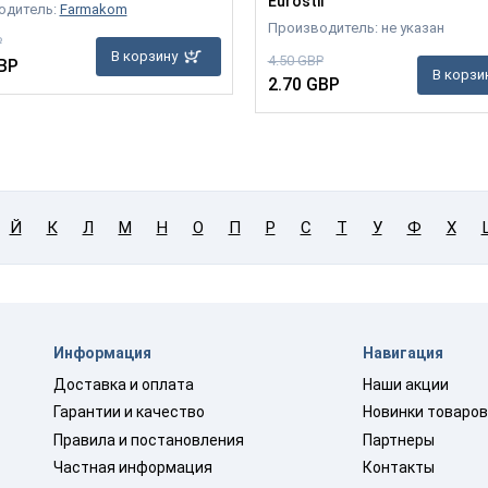
Eurostil
одитель:
Farmakom
Производитель: не указан
P
В корзину
4.50 GBP
BP
В корзи
2.70 GBP
Й
К
Л
М
Н
О
П
Р
С
Т
У
Ф
Х
Информация
Навигация
Доставка и оплата
Наши акции
Гарантии и качество
Новинки товаро
Правила и постановления
Партнеры
Частная информация
Контакты