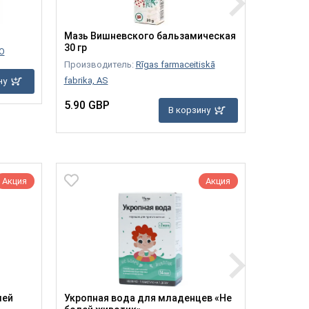
Глицин Ф
Мазь Вишневского бальзамическая
30 гр
О
Производ
Производитель:
Rīgas farmaceitiskā
11.90 G
fabrika, AS
ну
5.90 GBP
В корзину
Акция
Акция
шей
Укропная вода для младенцев «Не
«Бархат