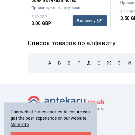
боли и отеках в ногах
т
Произв
Производитель: не указан
3.90 GB
зину
5.60 GBP
3.50 G
В корзину
3.00 GBP
Список товаров по алфавиту
А
Б
В
Г
Д
Е
Ж
З
И
здоровье с доставкой на дом
This website uses cookies to ensure you
get the best experience on our website.
+44(0)
238 040 7287
More info
с 9:00 до 19:00 без выходных