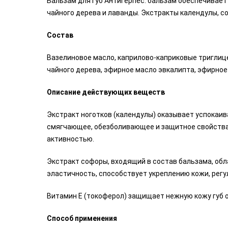
Бальзам для губ Антигерпес: бальзам обеспечивае
чайного дерева и лаванды. Экстракты календулы, с
Состав
Вазелиновое масло, каприлово-каприковые триглице
чайного дерева, эфирное масло эвкалипта, эфирное
Описание действующих веществ
Экстракт ноготков (календулы) оказывает успокаи
смягчающее, обезболивающее и защитное свойства.
активностью.
Экстракт софоры, входящий в состав бальзама, об
эластичность, способствует укреплению кожи, рег
Витамин Е (токоферол) защищает нежную кожу губ 
Способ применения