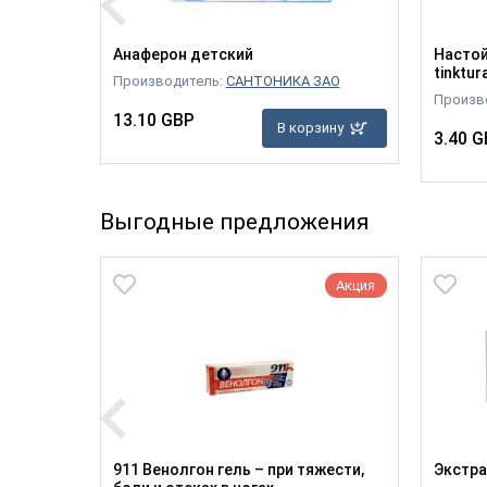
го
Анаферон детский
Настой
tinktur
Производитель:
САНТОНИКА ЗАО
Произв
13.10 GBP
В корзину
3.40 G
зину
Выгодные предложения
Акция
Акция
911 Венолгон гель – при тяжести,
Экстра