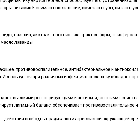
т профилактику вируса герпеса, способствует его устранению бл
офоры, витамин Е снимают воспаление, смягчают губы, питают, у
риды, вазелин, экстракт ноготков, экстракт софоры, токоферола 
 масло лаванды.
вающее, противовоспалительное, антибактериальное и антиокси
 Используется при различных инфекциях, поскольку обладает пр
ладает высокими регенерирующими и антиоксидантными свойства
улирует липидный баланс, обеспечивает противовоспалительное и
от действия свободных радикалов и агрессивной окружающей сре