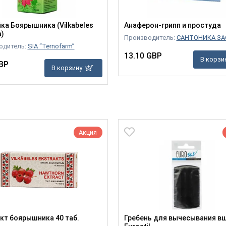
ка Боярышника (Vilkabeles
Анаферон-грипп и простуда
a)
Производитель:
САНТОНИКА ЗА
одитель:
SIA “Ternofarm”
13.10 GBP
В корзи
BP
В корзину
Акция
кт боярышника 40 таб.
Гребень для вычесывания в