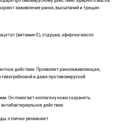
агодаря противовирусному действию эфирного масла
скоряют заживление ранок, высыпаний и трещин.
ацетат (витамин Е), отдушка, эфирное масло
дантное действие. Проявляет ранозаживляющее,
отивогрибковой и даже противовирусной
ми. Он помогает коллагену кожи сохранять
 антибактериальное действие.
ды, отлично увлажняет.