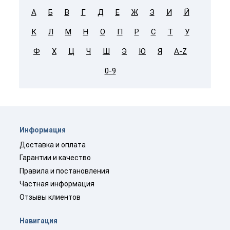
А
Б
В
Г
Д
Е
Ж
З
И
Й
К
Л
М
Н
О
П
Р
С
Т
У
Ф
Х
Ц
Ч
Ш
Э
Ю
Я
A-Z
0-9
Информация
Доставка и оплата
Гарантии и качество
Правила и постановления
Частная информация
Отзывы клиентов
Навигация