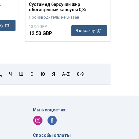
.
Сустамед барсучий жир
Красный
обогащенный капсулы 0,3г
Производ
Производитель: не указан
5.10 GBP
ну
13.90 GBP
4.60 GB
В корзину
12.50 GBP
Ц
Ч
Ш
Э
Ю
Я
A-Z
0-9
Мы в соцсетях:
в
Способы оплаты