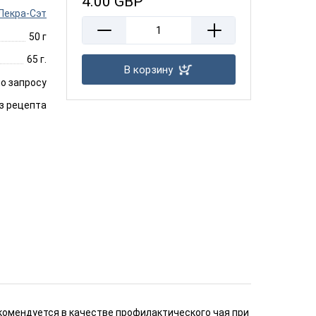
4.00
GBP
Лекра-Сэт
50 г
65 г.
В корзину
о запросу
з рецепта
омендуется в качестве профилактического чая при