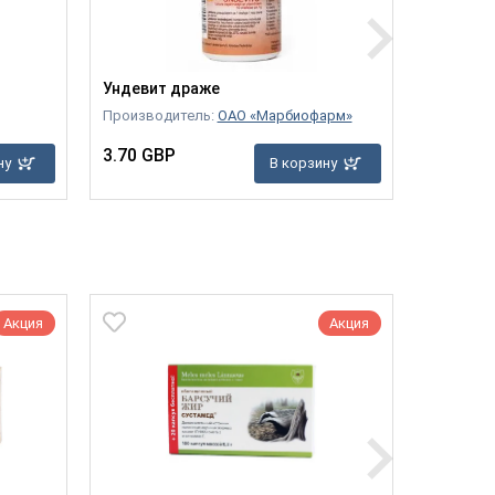
Ундевит драже
Спасател
Производитель:
ОАО «Марбиофарм»
Производ
3.70 GBP
6.90 GB
ну
В корзину
Акция
Акция