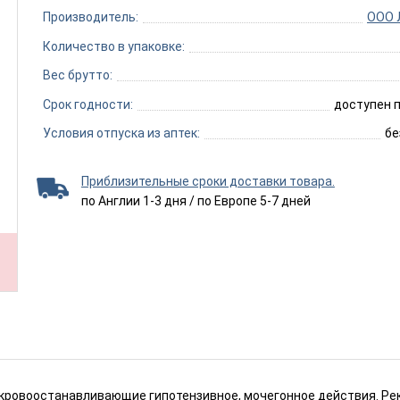
Производитель:
ООО 
Количество в упаковке:
Вес брутто:
Срок годности:
доступен п
Условия отпуска из аптек:
бе
Приблизительные сроки доставки товара.
по Англии 1-3 дня / по Европе 5-7 дней
кровоостанавливающие гипотензивное, мочегонное действия. Рек