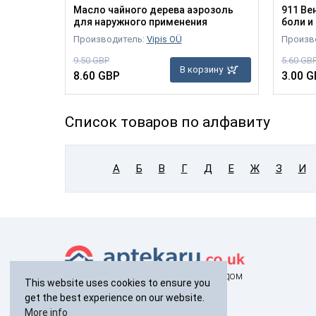
ста
Масло чайного дерева аэрозоль
911 Ве
для наружного применения
боли и 
Производитель:
Vipis OÜ
Произво
зину
9.50 GBP
5.60 GB
В корзину
8.60 GBP
3.00 G
Список товаров по алфавиту
А
Б
В
Г
Д
Е
Ж
З
И
здоровье с доставкой на дом
This website uses cookies to ensure you
get the best experience on our website.
+44(0)
238 040 7287
More info