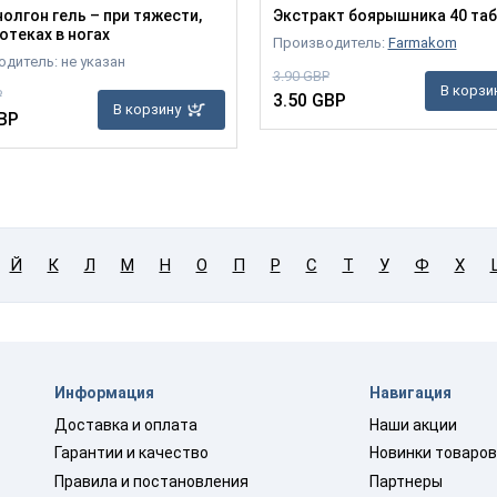
нолгон гель – при тяжести,
Экстракт боярышника 40 таб
отеках в ногах
Производитель:
Farmakom
дитель: не указан
3.90 GBP
В корзи
P
3.50 GBP
В корзину
BP
Й
К
Л
М
Н
О
П
Р
С
Т
У
Ф
Х
Информация
Навигация
Доставка и оплата
Наши акции
Гарантии и качество
Новинки товаро
Правила и постановления
Партнеры