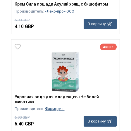
Крем Сила лошади Акулий хрящ с бишофитом
Производитель:
«Леко-про» ООО
5.90 GBP
В корзину
4.10 GBP
Акция
Укропная вода для младенцев «Не болей
животик»
Производитель:
Фармгрупп
6.90 GBP
В корзину
6.40 GBP