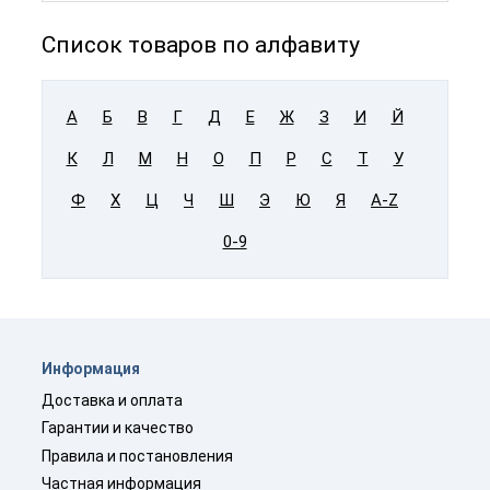
Список товаров по алфавиту
А
Б
В
Г
Д
Е
Ж
З
И
Й
К
Л
М
Н
О
П
Р
С
Т
У
Ф
Х
Ц
Ч
Ш
Э
Ю
Я
A-Z
0-9
Информация
Доставка и оплата
Гарантии и качество
Правила и постановления
Частная информация