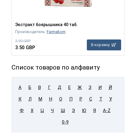
Экстракт боярышника 40 таб.
Производитель:
Farmakom
3.90 GBP
В корзину
3.50 GBP
Список товаров по алфавиту
А
Б
В
Г
Д
Е
Ж
З
И
Й
К
Л
М
Н
О
П
Р
С
Т
У
Ф
Х
Ц
Ч
Ш
Э
Ю
Я
A-Z
0-9