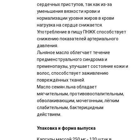
сердечных приступов, так как из-за
уменьшения вязкости крови и
нормализации уровня жиров в крови
нагрузка на сердце снижается.
Употребление в пищу ПНЖК способствует
снижению показателей артериального
давления.
Льняное масло облегчает течение
предменструального синдрома и
пременопаузы, улучшает состояние кожи и
волос, способствует заживлению
повреждённых тканей.
Масло семян льна обладает
мягчительным, противовоспалительным,
обволакивающим, мочегонным, лёгким
слабительным, бактерицидным
действием.
Упаковка и форма выпуска
Капсулы массой 250 мг - 120 штук в