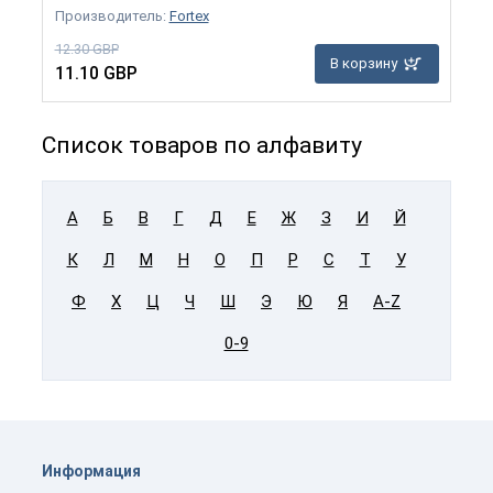
Производитель:
Fortex
12.30 GBP
В корзину
11.10 GBP
Список товаров по алфавиту
А
Б
В
Г
Д
Е
Ж
З
И
Й
К
Л
М
Н
О
П
Р
С
Т
У
Ф
Х
Ц
Ч
Ш
Э
Ю
Я
A-Z
0-9
Информация