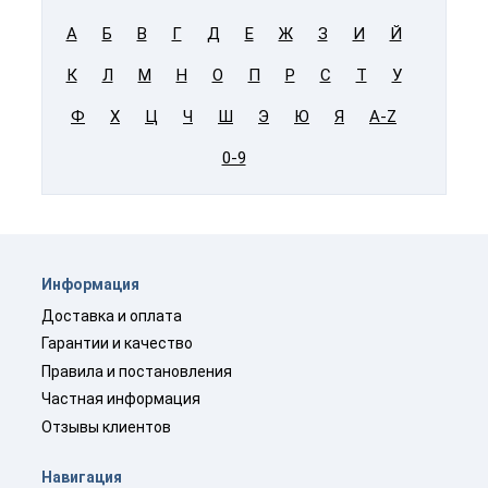
А
Б
В
Г
Д
Е
Ж
З
И
Й
К
Л
М
Н
О
П
Р
С
Т
У
Ф
Х
Ц
Ч
Ш
Э
Ю
Я
A-Z
0-9
Информация
Доставка и оплата
Гарантии и качество
Правила и постановления
Частная информация
Отзывы клиентов
Навигация