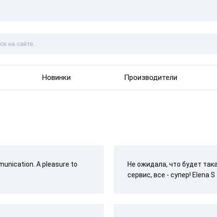
Новинки
Производители
munication. A pleasure to
Не ожидала, что будет так
сервис, все - супер! Elena S