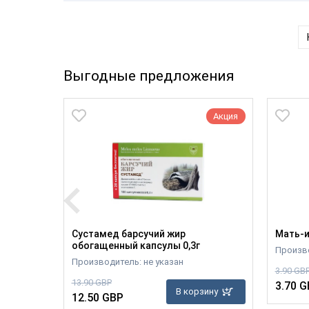
Выгодные предложения
Акция
Акция
хрящ с
Сустамед барсучий жир
Мать-и
обогащенный капсулы 0,3г
Произв
ОО
Производитель: не указан
3.90 GB
13.90 GBP
3.70 G
зину
В корзину
12.50 GBP