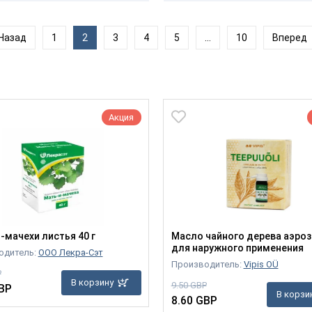
Назад
1
2
3
4
5
...
10
Вперед
Акция
-мачехи листья 40 г
Масло чайного дерева аэро
для наружного применения
одитель:
ООО Лекра-Сэт
Производитель:
Vipis OÜ
P
В корзину
9.50 GBP
BP
В корзи
8.60 GBP