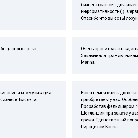
бизнес приносит для клиен
информативности)))...Серв
Спасибо что вы есть! лозун
обещанного срока.
Очень нравится аптека, за
Заказывала трижды, никаки
Marina
живание и коммуникация.
Наша семья очень довольн
бизнесе. Виолета
приобретаем у вас. Особен
Проработав фельдшером 40
Шотландии при заказе у ва
время. Единственный вопр
Пирацетам Karina