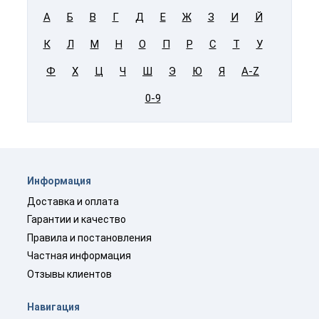
А
Б
В
Г
Д
Е
Ж
З
И
Й
К
Л
М
Н
О
П
Р
С
Т
У
Ф
Х
Ц
Ч
Ш
Э
Ю
Я
A-Z
0-9
Информация
Доставка и оплата
Гарантии и качество
Правила и постановления
Частная информация
Отзывы клиентов
Навигация