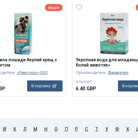
Акция
ила лошади Акулий хрящ с
Укропная вода для младенц
итом
болей животик»
одитель:
«Леко-про» ООО
Производитель:
Фармгрупп
P
6.90 GBP
В корзину
В корзи
BP
6.40 GBP
Й
К
Л
М
Н
О
П
Р
С
Т
У
Ф
Х