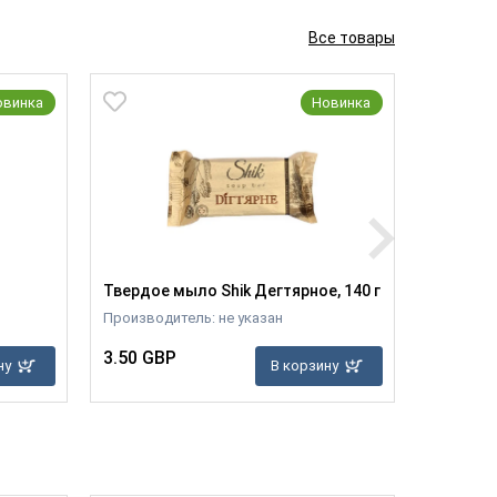
Все товары
овинка
Новинка
Твердое мыло Shik Дегтярное, 140 г
Пустырни
materes 
Производитель: не указан
Производ
3.50 GBP
ну
В корзину
3.10 GB