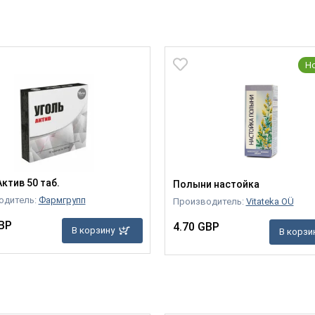
Н
ктив 50 таб.
Полыни настойка
одитель:
Фармгрупп
Производитель:
Vitateka OÜ
BP
4.70 GBP
В корзину
В корзи