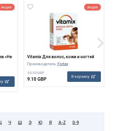
Акция
Акция
ев «Не
Vitamix Для волос, кожи и ногтей
Ибуметин
оболочк
Производитель:
Fortex
Производ
10.10 GBP
В корзину
5.30 GBP
9.10 GBP
ну
4.90 GB
Ц
Ч
Ш
Э
Ю
Я
A-Z
0-9