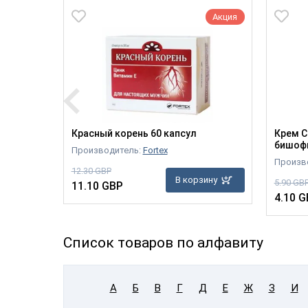
Акция
Акция
Красный корень 60 капсул
Крем С
бишоф
Производитель:
Fortex
Произв
12.30 GBP
зину
В корзину
5.90 GB
11.10 GBP
4.10 G
Список товаров по алфавиту
А
Б
В
Г
Д
Е
Ж
З
И