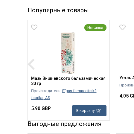
Популярные товары
Новинка
abeles
Уголь А
Мазь Вишневского бальзамическая
30 гр
Произв
”
Производитель:
Rīgas farmaceitiskā
4.05 G
fabrika, AS
зину
5.90 GBP
В корзину
Выгодные предложения