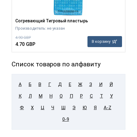
Согревающий Тигровый пластырь
Производитель: не указан
4.90 GBP
В корзину
4.70 GBP
Список товаров по алфавиту
А
Б
В
Г
Д
Е
Ж
З
И
Й
К
Л
М
Н
О
П
Р
С
Т
У
Ф
Х
Ц
Ч
Ш
Э
Ю
Я
A-Z
0-9