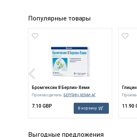
Популярные товары
инами B6
Бромгексин 8 Берлин-Хеми
Глицин
Производитель:
БЕРЛИН-ХЕМИ АГ
Произв
7.10 GBP
11.90
В корзину
зину
Выгодные предложения