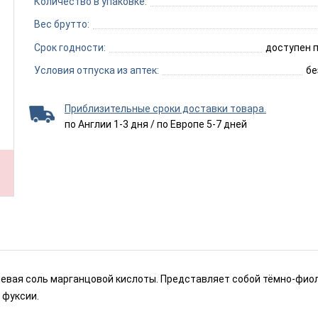
Количество в упаковке:
Вес брутто:
Срок годности:
доступен п
Условия отпуска из аптек:
бе
Приблизительные сроки доставки товара.
по Англии 1-3 дня / по Европе 5-7 дней
иевая соль марганцовой кислоты. Представляет собой тёмно-фиол
 фуксии.