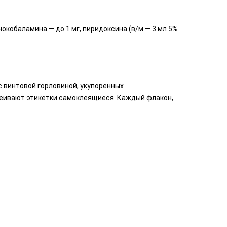
нокобаламина — до 1 мг, пиридоксина (в/м — 3 мл 5%
с винтовой горловиной, укупоренных
аклеивают этикетки самоклеящиеся. Каждый флакон,