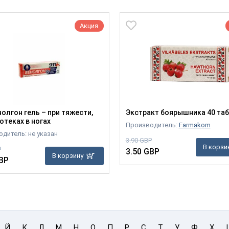
Акция
нолгон гель – при тяжести,
Экстракт боярышника 40 таб
отеках в ногах
Производитель:
Farmakom
дитель: не указан
3.90 GBP
В корзи
P
3.50 GBP
В корзину
BP
Й
К
Л
М
Н
О
П
Р
С
Т
У
Ф
Х