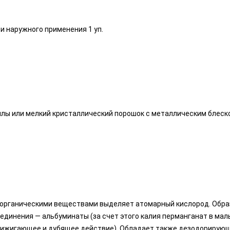
и наружного применения 1 уп.
лы или мелкий кристаллический порошок с металлическим блеск
с органическими веществами выделяет атомарный кислород. Обр
единения — альбуминаты (за счет этого калия перманганат в мал
ижигающее и дубящее действие). Обладает также дезодорирующ