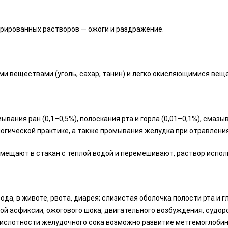
трированных растворов — ожоги и раздражение.
и веществами (уголь, сахар, танин) и легко окисляющимися вещ
ывания ран (0,1–0,5%), полоскания рта и горла (0,01–0,1%), смаз
логической практике, а также промывания желудка при отравления
омещают в стакан с теплой водой и перемешивают, раствор испо
евода, в животе, рвота, диарея; слизистая оболочка полости рта и
кой асфиксии, ожогового шока, двигательного возбуждения, судор
 кислотности желудочного сока возможно развитие метгемоглоби