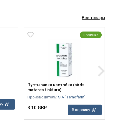
Все товары
Новинка
Пустырника настойка (sirds
Мазь Ви
materes tinktura)
30 гр
Производитель:
SIA “Ternofarm”
Производ
fabrika, A
ну
3.10 GBP
В корзину
5.90 GB