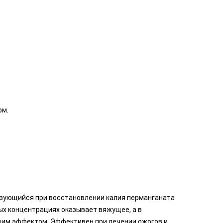
ом.
азующийся при восстановлении калия перманганата
ых концентрациях оказывает вяжущее, а в
им эффектом. Эффективен при лечении ожогов и