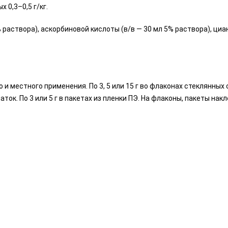
 0,3–0,5 г/кг.
 раствора), аскорбиновой кислоты (в/в — 30 мл 5% раствора), циа
и местного применения. По 3, 5 или 15 г во флаконах стеклянных 
ок. По 3 или 5 г в пакетах из пленки ПЭ. На флаконы, пакеты н