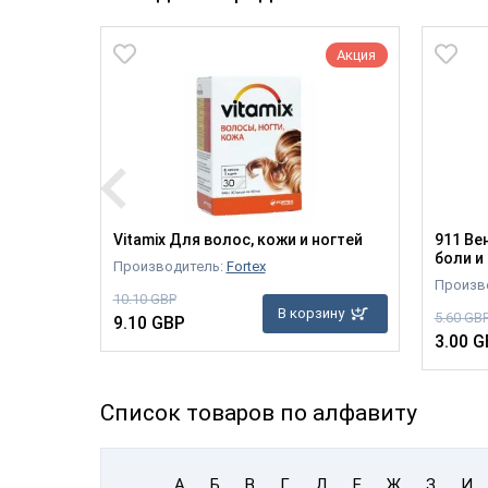
Акция
Акция
ксный
Vitamix Для волос, кожи и ногтей
911 Ве
боли и 
Производитель:
Fortex
Произво
10.10 GBP
В корзину
5.60 GB
9.10 GBP
зину
3.00 G
Список товаров по алфавиту
А
Б
В
Г
Д
Е
Ж
З
И