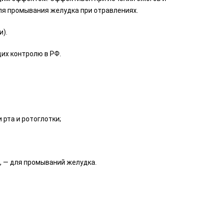
ля промывания желудка при отравлениях.
и).
их контролю в РФ.
 рта и ротоглотки;
, — для промываний желудка.