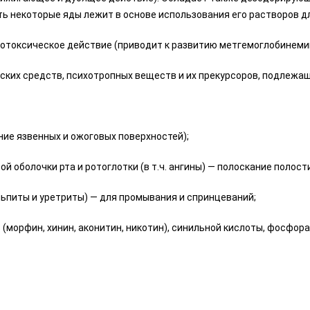
ть некоторые яды лежит в основе использования его растворов д
тотоксическое действие (приводит к развитию метгемоглобинеми
ских средств, психотропных веществ и их прекурсоров, подлежащ
ие язвенных и ожоговых поверхностей);
оболочки рта и ротоглотки (в т.ч. ангины) — полоскание полости
льпиты и уретриты) — для промывания и спринцеваний;
(морфин, хинин, аконитин, никотин), синильной кислоты, фосфора