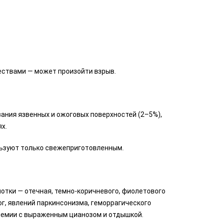
ествами — может произойти взрыв.
ывания язвенных и ожоговых поверхностей (2–5%),
х.
льзуют только свежеприготовленным.
 глотки — отечная, темно-коричневого, фиолетового
ог, явлений паркинсонизма, геморрагического
немии с выраженным цианозом и отдышкой.