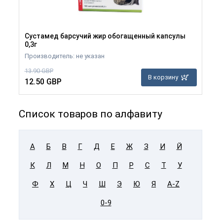
Сустамед барсучий жир обогащенный капсулы
0,3г
Производитель: не указан
13.90 GBP
В корзину
12.50 GBP
Список товаров по алфавиту
А
Б
В
Г
Д
Е
Ж
З
И
Й
К
Л
М
Н
О
П
Р
С
Т
У
Ф
Х
Ц
Ч
Ш
Э
Ю
Я
A-Z
0-9