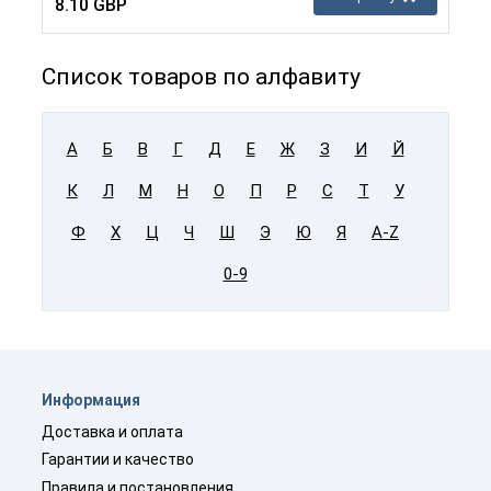
8.10 GBP
Список товаров по алфавиту
А
Б
В
Г
Д
Е
Ж
З
И
Й
К
Л
М
Н
О
П
Р
С
Т
У
Ф
Х
Ц
Ч
Ш
Э
Ю
Я
A-Z
0-9
Информация
Доставка и оплата
Гарантии и качество
Правила и постановления