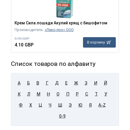
Крем Сила лошади Акулий хрящ с бишофитом
Производитель:
«Леко-про» ООО
5.90 GBP
В корзину
4.10 GBP
Список товаров по алфавиту
А
Б
В
Г
Д
Е
Ж
З
И
Й
К
Л
М
Н
О
П
Р
С
Т
У
Ф
Х
Ц
Ч
Ш
Э
Ю
Я
A-Z
0-9