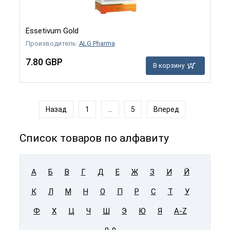
Essetivum Gold
Производитель:
ALG Pharma
7.80 GBP
В корзину
Назад
1
...
5
Вперед
Список товаров по алфавиту
А
Б
В
Г
Д
Е
Ж
З
И
Й
К
Л
М
Н
О
П
Р
С
Т
У
Ф
Х
Ц
Ч
Ш
Э
Ю
Я
A-Z