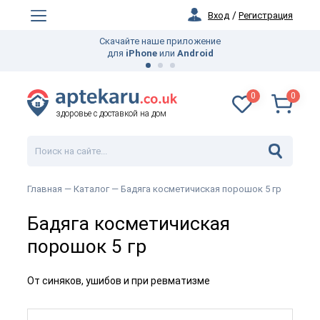
Вход
/
Регистрация
Скачайте наше приложение
для
iPhone
или
Android
0
0
здоровье с доставкой на дом
Главная —
Каталог
— Бадяга косметичиская порошок 5 гр
Бадяга косметичиская
порошок 5 гр
От синяков, ушибов и при ревматизме