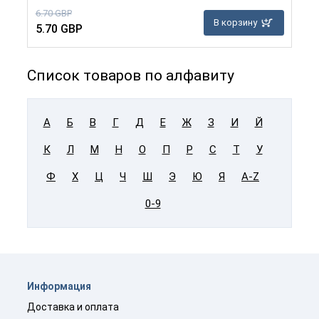
6.70 GBP
В корзину
5.70 GBP
Список товаров по алфавиту
А
Б
В
Г
Д
Е
Ж
З
И
Й
К
Л
М
Н
О
П
Р
С
Т
У
Ф
Х
Ц
Ч
Ш
Э
Ю
Я
A-Z
0-9
Информация
Доставка и оплата