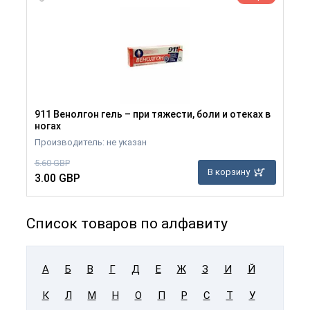
911 Венолгон гель – при тяжести, боли и отеках в
ногах
Производитель: не указан
5.60 GBP
В корзину
3.00 GBP
Список товаров по алфавиту
А
Б
В
Г
Д
Е
Ж
З
И
Й
К
Л
М
Н
О
П
Р
С
Т
У