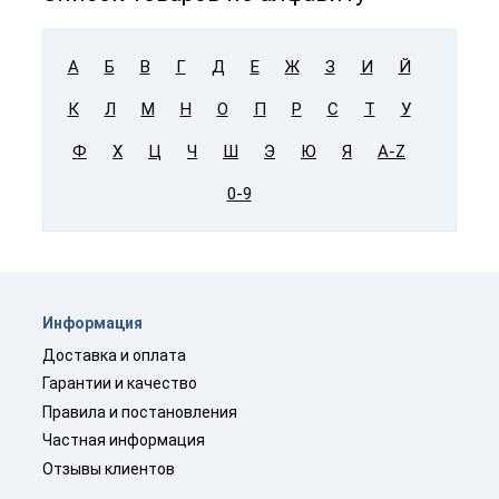
А
Б
В
Г
Д
Е
Ж
З
И
Й
К
Л
М
Н
О
П
Р
С
Т
У
Ф
Х
Ц
Ч
Ш
Э
Ю
Я
A-Z
0-9
Информация
Доставка и оплата
Гарантии и качество
Правила и постановления
Частная информация
Отзывы клиентов