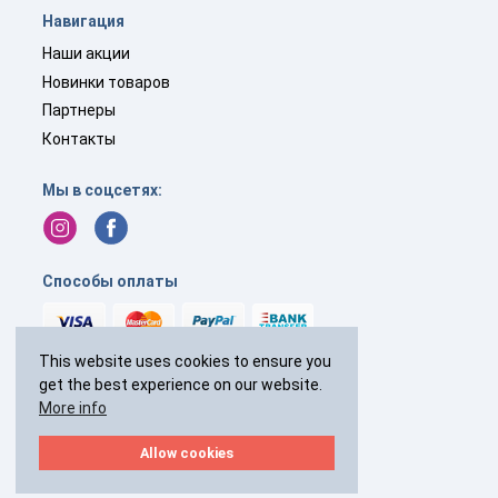
Навигация
Наши акции
Новинки товаров
Партнеры
Контакты
Мы в соцсетях:
Способы оплаты
This website uses cookies to ensure you
get the best experience on our website.
+44(0)
238 040 7287
More info
с 9:00 до 19:00 без выходных
Allow cookies
2026 © Все права защищены