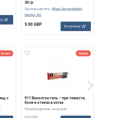
30 гр
Производ
Производитель:
Rīgas farmaceitiskā
18.10 G
fabrika, AS
ну
5.90 GBP
В корзину
Акция
Акция
рящ с
911 Венолгон гель – при тяжести,
Сустаме
боли и отеках в ногах
обогаще
О
Производитель: не указан
Производ
5.60 GBP
13.90 GBP