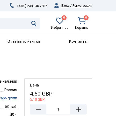
Вход
/
Регистрация
+44(0) 238 040 7287
0
0
Избранное
Корзина
Отзывы клиентов
Контакты
 в наличии
Цена
Россия
4.60
GBP
Фармгрупп
5.10
GBP
50 таб.
45 г.