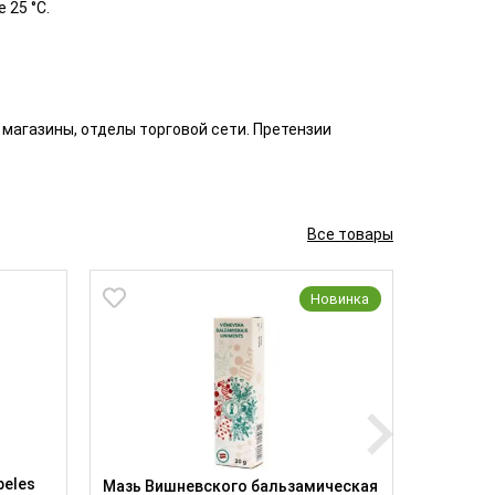
 25 °С.
магазины, отделы торговой сети. Претензии
Все товары
Новинка
beles
Тройчат
Мазь Вишневского бальзамическая