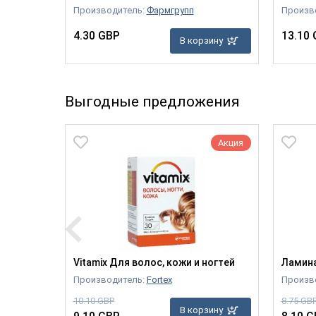
Производитель:
Фармгрупп
Произв
4.30 GBP
13.10
зину
В корзину
Выгодные предложения
Акция
Акция
ксный
Vitamix Для волос, кожи и ногтей
Ламина
Производитель:
Fortex
Произв
10.10 GBP
8.75 GB
В корзину