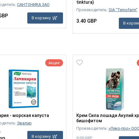
tinktura)
одитель:
САНТОНИКА ЗАО
Производитель:
SIA “Ternofarm”
 GBP
В корзину
3.40 GBP
В корзи
Акция
рия - морская капуста
Крем Сила лошади Акулий х
бишофитом
одитель:
Эвалар
Производитель:
«Леко-про» ОО
P
В корзину
5.90 GBP