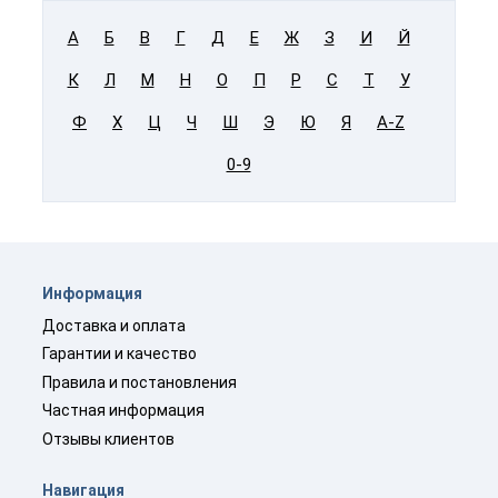
А
Б
В
Г
Д
Е
Ж
З
И
Й
К
Л
М
Н
О
П
Р
С
Т
У
Ф
Х
Ц
Ч
Ш
Э
Ю
Я
A-Z
0-9
Информация
Доставка и оплата
Гарантии и качество
Правила и постановления
Частная информация
Отзывы клиентов
Навигация