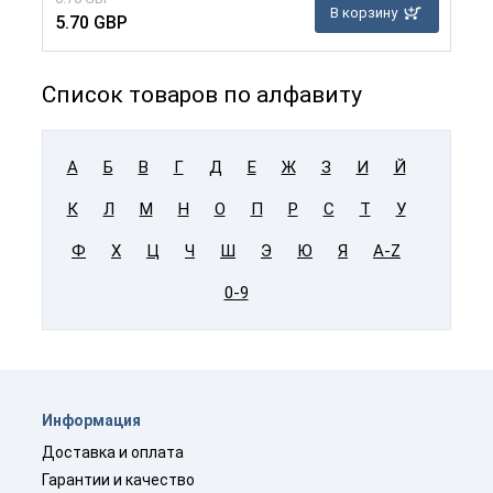
В корзину
5.70 GBP
Список товаров по алфавиту
А
Б
В
Г
Д
Е
Ж
З
И
Й
К
Л
М
Н
О
П
Р
С
Т
У
Ф
Х
Ц
Ч
Ш
Э
Ю
Я
A-Z
0-9
Информация
Доставка и оплата
Гарантии и качество