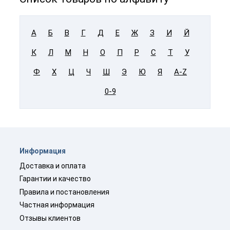
А
Б
В
Г
Д
Е
Ж
З
И
Й
К
Л
М
Н
О
П
Р
С
Т
У
Ф
Х
Ц
Ч
Ш
Э
Ю
Я
A-Z
0-9
Информация
Доставка и оплата
Гарантии и качество
Правила и постановления
Частная информация
Отзывы клиентов