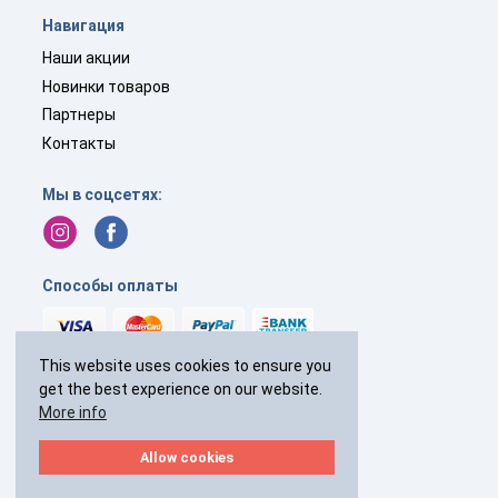
Навигация
Наши акции
Новинки товаров
Партнеры
Контакты
Мы в соцсетях:
Способы оплаты
This website uses cookies to ensure you
get the best experience on our website.
+44(0)
238 040 7287
More info
с 9:00 до 19:00 без выходных
Allow cookies
2026 © Все права защищены