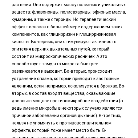
растения. Оно содержит массу полезных и уникальных
веществ: флавоноиды, полисахариды, эфирные масла,
кумарины, а также стероиды. Но терапевтический
эффект основан в большей мере содержанием таких
компонентов, как глицирризин и глицирризиновая
кислоты. Во-первых, они стимулируют активность
эпителия верхних дыхательных путей, который
состоит из микроскопических ресничек. А это
способствует тому, что мокрота быстрее
разжижается и выходит. Во-вторых, происходит
устранение спазма, который приводит к застойным
явлениям, если, например, локализуется в бронхах. Во-
вторых, в состав входят вещества, оказывающие
довольно мощное противомикробное воздействия (а
ведь именно микробы в некоторых случаях являются
причиной заболеваний органов дыхания). В-третьих,
нельзя не упомянуть о противовоспалительном
эффекте, который тоже имеет место быть. В-
четвёртых, такое средство способствует укреплению