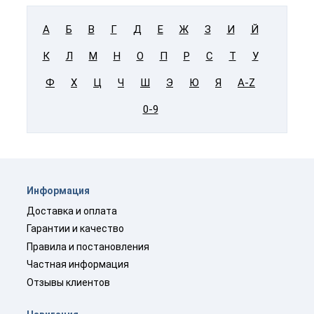
А
Б
В
Г
Д
Е
Ж
З
И
Й
К
Л
М
Н
О
П
Р
С
Т
У
Ф
Х
Ц
Ч
Ш
Э
Ю
Я
A-Z
0-9
Информация
Доставка и оплата
Гарантии и качество
Правила и постановления
Частная информация
Отзывы клиентов