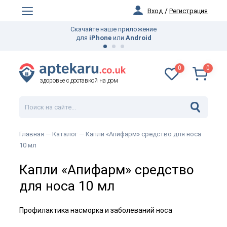
Вход
/
Регистрация
Скачайте наше приложение
для
iPhone
или
Android
0
0
здоровье с доставкой на дом
Главная —
Каталог
— Капли «Апифарм» средство для носа
10 мл
Капли «Апифарм» средство
для носа 10 мл
Профилактика насморка и заболеваний носа