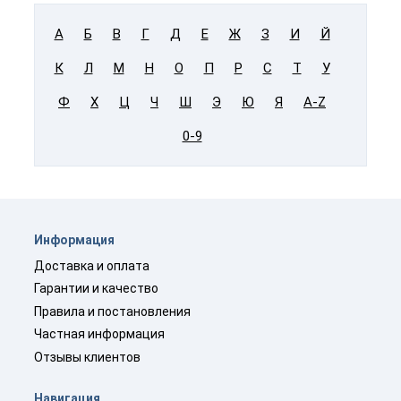
А
Б
В
Г
Д
Е
Ж
З
И
Й
К
Л
М
Н
О
П
Р
С
Т
У
Ф
Х
Ц
Ч
Ш
Э
Ю
Я
A-Z
0-9
Информация
Доставка и оплата
Гарантии и качество
Правила и постановления
Частная информация
Отзывы клиентов
Навигация