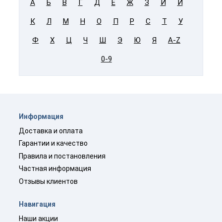
А
Б
В
Г
Д
Е
Ж
З
И
Й
К
Л
М
Н
О
П
Р
С
Т
У
Ф
Х
Ц
Ч
Ш
Э
Ю
Я
A-Z
0-9
Информация
Доставка и оплата
Гарантии и качество
Правила и постановления
Частная информация
Отзывы клиентов
Навигация
Наши акции