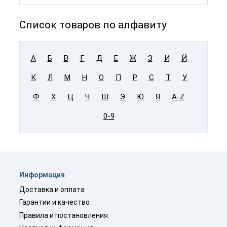
Список товаров по алфавиту
А
Б
В
Г
Д
Е
Ж
З
И
Й
К
Л
М
Н
О
П
Р
С
Т
У
Ф
Х
Ц
Ч
Ш
Э
Ю
Я
A-Z
0-9
Информация
Доставка и оплата
Гарантии и качество
Правила и постановления