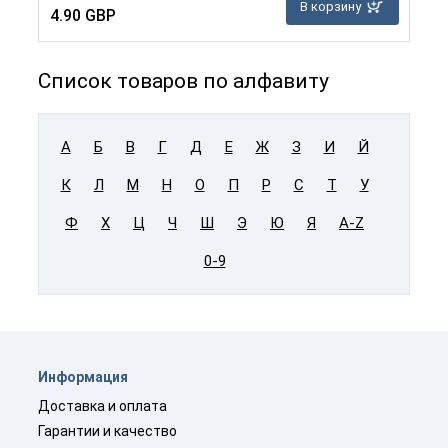
В корзину
4.90 GBP
Список товаров по алфавиту
А
Б
В
Г
Д
Е
Ж
З
И
Й
К
Л
М
Н
О
П
Р
С
Т
У
Ф
Х
Ц
Ч
Ш
Э
Ю
Я
A-Z
0-9
Информация
Доставка и оплата
Гарантии и качество