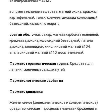
активированный – 25 мг;
вспомогательные вещества: магний оксид, крахмал
картофельный, тальк, кремния диоксид коллоидный
безводный, кальция стеарат;
состав оболочки:
сахар, магния карбонат основной,
кремния диоксид коллоидный безводный, титана
диоксид, коповидон, хинолиновый желтый Е104,
апельсиновый желтый Е110, воск пчелиный.
Фармакотерапевтическая группа:
Средства для
лечения желчевыводящих путей.
Фармакологические свойства
Фармакодинамика
Желчегонное (холекинетическое и холеретическое)
средство, снижает процессы гниения и брожения в