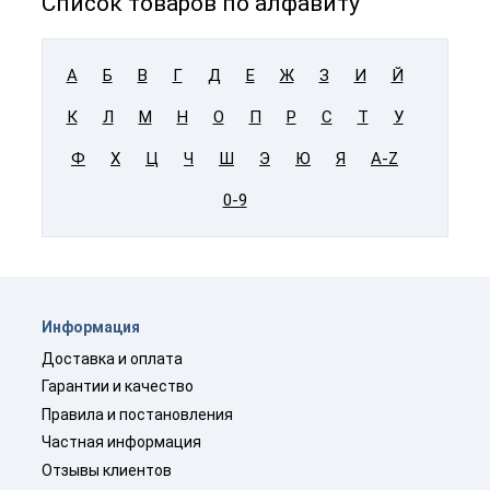
Список товаров по алфавиту
А
Б
В
Г
Д
Е
Ж
З
И
Й
К
Л
М
Н
О
П
Р
С
Т
У
Ф
Х
Ц
Ч
Ш
Э
Ю
Я
A-Z
0-9
Информация
Доставка и оплата
Гарантии и качество
Правила и постановления
Частная информация
Отзывы клиентов