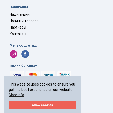
Навигация
Наши акции
Новинки товаров
Партнеры
Контакты
Мы в соцсетях:
Способы оплаты
This website uses cookies to ensure you
get the best experience on our website.
+44(0)
238 040 7287
More info
с 9:00 до 19:00 без выходных
Allow cookies
2026 © Все права защищены