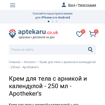
Вход
/
Регистрация
Скачайте наше приложение
для
iPhone
или
Android
0
0
здоровье с доставкой на дом
Главная —
Каталог
— Крем для тела с арникой и календулой
- 250 мл - Apotheker's
Крем для тела с арникой и
календулой - 250 мл -
Apotheker's
Крем для тела с арникой и календулой – это