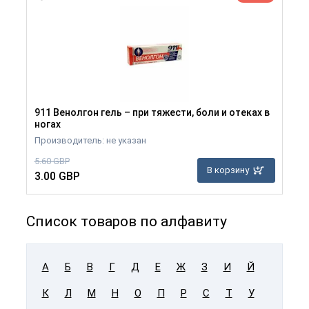
911 Венолгон гель – при тяжести, боли и отеках в
ногах
Производитель: не указан
5.60 GBP
В корзину
3.00 GBP
Список товаров по алфавиту
А
Б
В
Г
Д
Е
Ж
З
И
Й
К
Л
М
Н
О
П
Р
С
Т
У