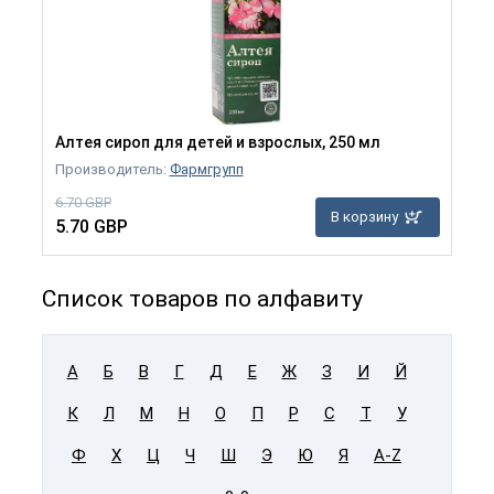
Алтея сироп для детей и взрослых, 250 мл
Производитель:
Фармгрупп
6.70 GBP
В корзину
5.70 GBP
Список товаров по алфавиту
А
Б
В
Г
Д
Е
Ж
З
И
Й
К
Л
М
Н
О
П
Р
С
Т
У
Ф
Х
Ц
Ч
Ш
Э
Ю
Я
A-Z