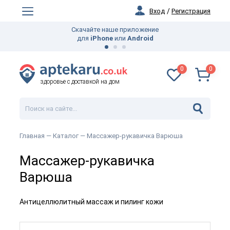
Вход
/
Регистрация
Скачайте наше приложение
для
iPhone
или
Android
0
0
здоровье с доставкой на дом
Главная —
Каталог
— Массажер-рукавичка Варюша
Массажер-рукавичка
Варюша
Антицеллюлитный массаж и пилинг кожи